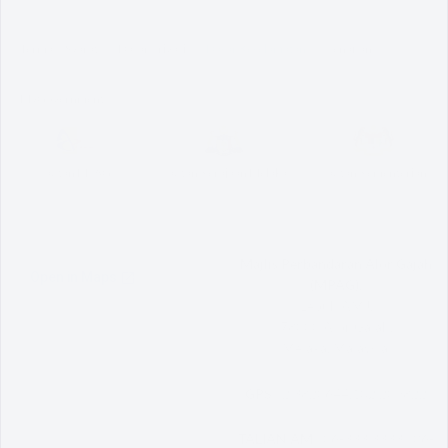
Terma & Syarat
Dasar Privasi
Dasar Keselamatan
Penafian
MyGovernment
Pautan MPAG
Pautan Kerajaan Melaka
Pautan Kementerian
Majlis Perbandaran Alor Gajah
(MPAG),
Lebuh AMJ,
78000 Alor Gajah,
Melaka, Malaysia.
GPS :
2.3820644,102.209822
TALIAN AM :
06-333 3333 | 06-