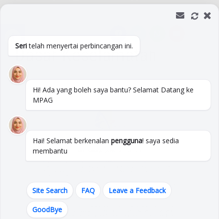
Open toolbar
Seri
telah menyertai perbincangan ini.
Dasar Keselamatan
Hi! Ada yang boleh saya bantu? Selamat Datang ke
MPAG
Hai! Selamat berkenalan
pengguna
! saya sedia
membantu
Site Search
FAQ
Leave a Feedback
GoodBye