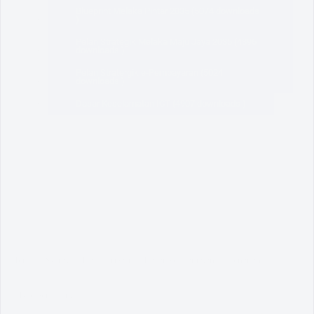
Blueprint Melaka Pintar 2035 (5074 downloads
)
Pelan Strategik Melaka Maju Jaya 2035 (4396
downloads )
Pelan Stratergik e-Pembayaran (5024
downloads )
Dasar Keselamatan ICT (4907 downloads )
Terma & Syarat
Dasar Privasi
Dasar Keselamatan
Penafian
MyGovernment