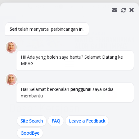
+06 333 3333
Isnin -Jumaat :
08:00 - 17:00
Open toolbar
Soalan Lazim
Peta Laman
Pautan
Direktori
Hubungi Kami
Seri
telah menyertai perbincangan ini.
Hi! Ada yang boleh saya bantu? Selamat Datang ke
MPAG
Hai! Selamat berkenalan
pengguna
! saya sedia
membantu
Dasar Kerajaan
Site Search
FAQ
Leave a Feedback
GoodBye