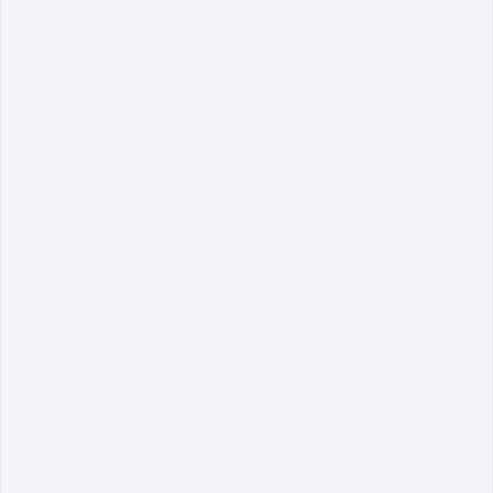
Pautan MPAG
Pautan Kerajaan Melaka
Pautan Kementerian
Majlis Perbandaran Alor Gajah
(MPAG),
Lebuh AMJ,
78000 Alor Gajah,
Melaka, Malaysia.
GPS :
2.3820644,102.209822
TALIAN AM :
06-333 3333 | 06-
556 1010 | 06-556 2575
FAKS :
06-556 4909
E-MEL :
mpag@mpag.gov.my
Paparan Terbaik :
Menggunakan Versi Terkini Microsoft Edge / Mozilla Firefox /