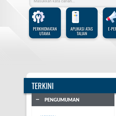
PERKHIDMATAN
APLIKASI ATAS
E-PE
UTAMA
TALIAN
TERKINI
PENGUMUMAN
AKAN
EKO-REKREASI
Page
Page
Page