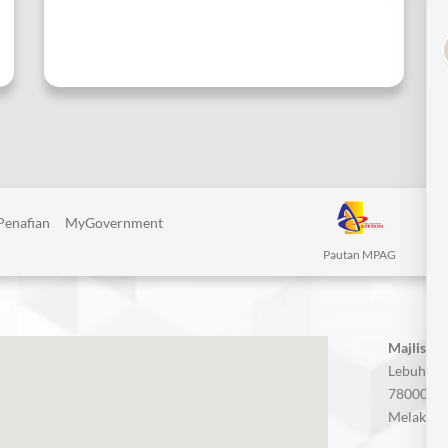
Penafian
MyGovernment
Pautan MPAG
Majlis P
Lebuh AM
78000 Alo
Melaka, M