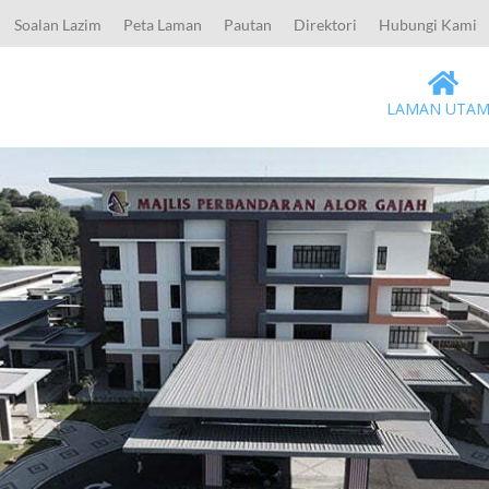
Soalan Lazim
Peta Laman
Pautan
Direktori
Hubungi Kami
LAMAN UTA