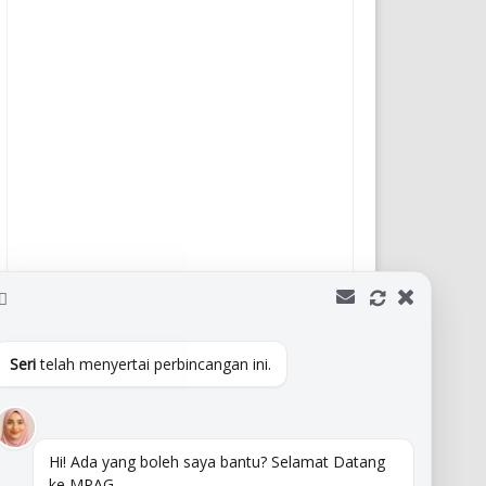
asi Tanjung Tuan
PNB Ilham Resort
Hutan Lipur terletak di Cape
PNB Ilham Resort, Tanjung Tuan PNB Ilh
p Hutan Terpelihara (Tanjung
Resort ialah sebuah apartmen keluarga di
kan salah satu hutan yang
Blue Lagoon, terletak di sepanjang 10 batu 
n ...
YOUTUBE
Seri
telah menyertai perbincangan ini.
Hi! Ada yang boleh saya bantu? Selamat Datang
ke MPAG