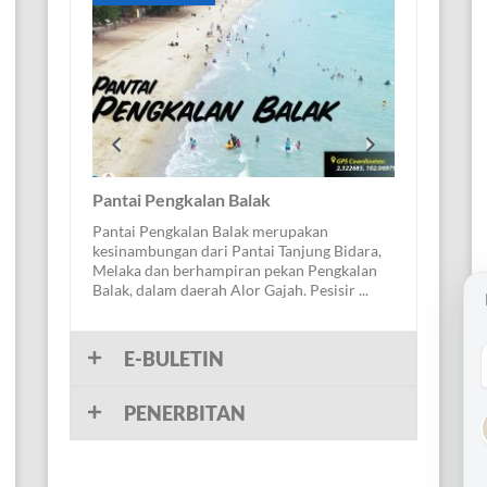
Previous
Next
erangan
Pantai Pengkalan Balak
Hutan Rekre
Pantai Pengkalan Balak merupakan
Tanjung Tuan 
kesinambungan dari Pantai Tanjung Bidara,
Rachado Teta
ng Kemunting
Melaka dan berhampiran pekan Pengkalan
Tuan) merupa
 untuk penyu
Balak, dalam daerah Alor Gajah. Pesisir ...
tertua simpana
chelys
tara penyu
E-BULETIN
PENERBITAN