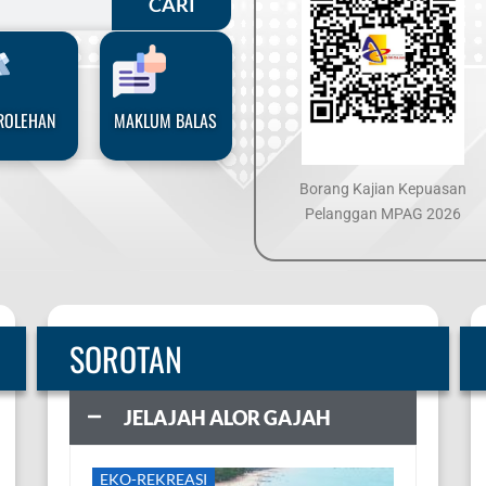
CARI
ROLEHAN
MAKLUM BALAS
Borang Kajian Kepuasan
Pelanggan MPAG 2026
SOROTAN
JELAJAH ALOR GAJAH
EKO-REKREASI
EKO-REKRE