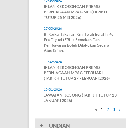
12/05/2026
IKLAN KEKOSONGAN PREMIS
PERNIAGAAN MPAG MEI (TARIKH
TUTUP 25 MEI 2026)
27/03/2026
Bil Cukai Taksiran Kini Telah Beralih Ke
Era Digital (eBill). Semakan Dan
Pembayaran Boleh Dilakukan Secara
Atas Talian.
mpleks Ikan Bakar Terapung Kuala
Pusat Konversasi Dan Pen
ggi
Penyu
11/02/2026
ini makanannya memang segar, tambahan
Pusat Penerangan Penyu pada
IKLAN KEKOSONGAN PREMIS
i jika anda dapat memilih sendiri ikan
Â merupakan pusat konservasi
PERNIAGAAN MPAG FEBRUARI
g anda hajati. Jadi jangan lepaskan
karah hawksbill turtle (Eretmo
(TARIKH TUTUP 27 FEBRUARI 2026)
uang untuk ...
Imbricata) yang merupakan an
yang ...
13/01/2026
JAWATAN KOSONG (TARIKH TUTUP 23
JANUARI 2026)
«
1
2
3
»
UNDIAN