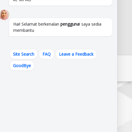
Hai! Selamat berkenalan
pengguna
! saya sedia
membantu
Site Search
FAQ
Leave a Feedback
GoodBye
Pautan Kerajaan Melaka
Pautan Kementerian
erbandaran Alor Gajah (MPAG),
J,
r Gajah,
alaysia.