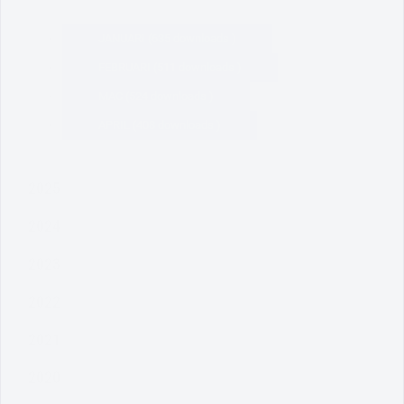
JANUARI (635 downloads )
FEBRUARI (511 downloads )
MAC (524 downloads )
APRIL (408 downloads )
2025
2024
2023
2022
2021
2020