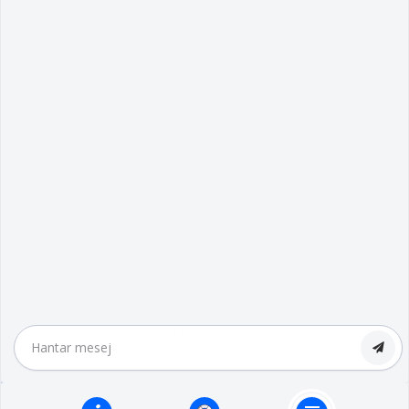
Lebuh AMJ,
78000 Alor Gajah,
Melaka, Malaysia.
GPS :
2.3820644,102.209822
TALIAN AM :
06-333 3333 | 06-
556 1010 | 06-556 2575
FAKS :
06-556 4909
E-MEL :
mpag@mpag.gov.my
Paparan Terbaik :
Menggunakan Versi Terkini Microsoft Edge / Mozilla Firefox /
Google Chrome ke atas Dengan Resolusi 1366 x 768 atau peranti responsif.
Penafian :
Majlis Perbandaran Alor Gajah (MPAG) Tidak Bertanggungjawab
Terhadap Sebarang Kehilangan Atau Kerosakan Yang Dialami Kerana
Menggunakan Maklumat Dalam Laman Ini.
Hak Cipta Terpelihara © 2026 Majlis Perbandaran Alor Gajah (MPAG)