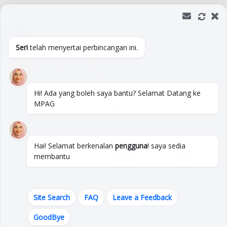
+06 333 3333
Isnin -Jumaat :
08:00 - 17:00
Open toolbar
Soalan Lazim
Peta Laman
Pautan
Direktori
Hubungi Kami
Seri
telah menyertai perbincangan ini.
Hi! Ada yang boleh saya bantu? Selamat Datang ke
MPAG
Hai! Selamat berkenalan
pengguna
! saya sedia
membantu
Pencapaian Piagam Pelanggan
Site Search
FAQ
Leave a Feedback
2026
GoodBye