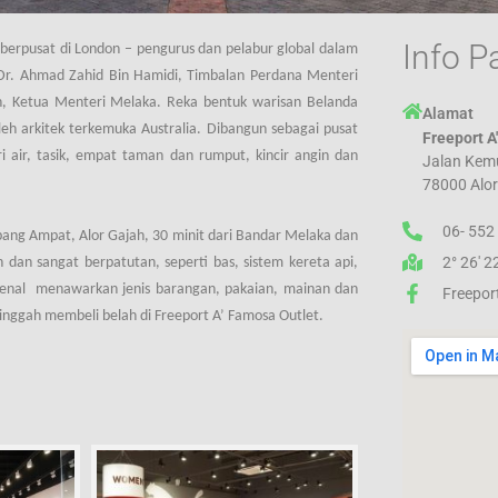
Info P
berpusat di London – pengurus dan pelabur global dalam
a Dr. Ahmad Zahid Bin Hamidi, Timbalan Perdana Menteri
ron, Ketua Menteri Melaka.
Reka bentuk warisan Belanda
Alamat
eh arkitek terkemuka Australia. Dibangun sebagai pusat
Freeport A
 air, tasik, empat taman dan rumput, kincir angin dan
Jalan Kem
78000 Alor
06- 552
pang Ampat, Alor Gajah, 30 minit dari Bandar Melaka dan
2° 26' 2
dan sangat berpatutan, seperti bas, sistem kereta api,
rkenal menawarkan jenis barangan, pakaian, mainan dan
Freepor
inggah membeli belah di Freeport A’ Famosa Outlet.