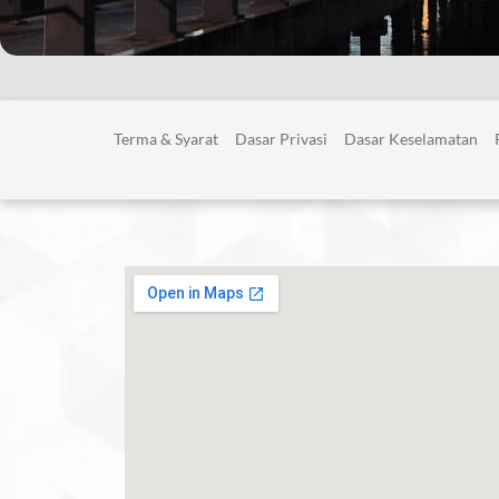
Terma & Syarat
Dasar Privasi
Dasar Keselamatan