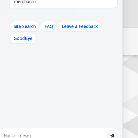
membantu
Site Search
FAQ
Leave a Feedback
GoodBye
Pautan Kerajaan Melaka
Pautan Kementerian
erbandaran Alor Gajah (MPAG),
J,
r Gajah,
alaysia.
820644,102.209822
M :
06-333 3333 | 06-556 1010 | 06-556 2575
-556 4909