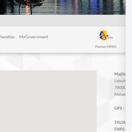
Penafian
MyGovernment
Pautan MPAG
Majlis P
Lebuh AM
78000 Alo
Melaka, M
GPS :
2.3
TALIAN A
FAKS :
06