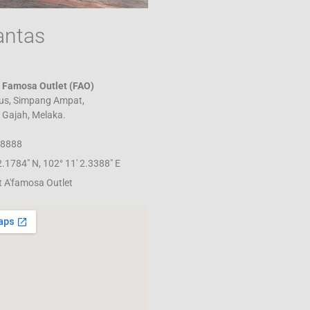
antas
' Famosa Outlet (FAO)
us, Simpang Ampat,
 Gajah, Melaka.
 8888
2.1784" N, 102° 11' 2.3388" E
t A'famosa Outlet