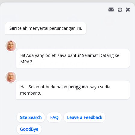
Skip
to
Open toolbar
content
Seri
telah menyertai perbincangan ini.
IKLAN KEKOSONGAN
PREMIS PERNIAGAAN
Hi! Ada yang boleh saya bantu? Selamat Datang ke
MPAG
MPAG DISEMBER
Hai! Selamat berkenalan
pengguna
! saya sedia
Iklan kekosongan premis Disember
membantu
Permohonan sila layari
Site Search
FAQ
Leave a Feedback
https://portal.mpag.gov.my/esewa/
GoodBye