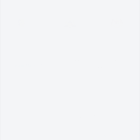
MyGovernment
Pautan MPAG
Pautan Kerajaan Melaka
Pautan Kementerian
Majlis Perbandaran Alor Gajah
(MPAG),
Lebuh AMJ,
78000 Alor Gajah,
Melaka, Malaysia.
GPS :
2.3820644,102.209822
TALIAN AM :
06-333 3333 | 06-
556 1010 | 06-556 2575
FAKS :
06-556 4909
E-MEL :
mpag@mpag.gov.my