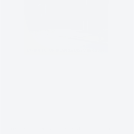
Terma & Syarat
Dasar Privasi
Dasar Keselamatan
Penafian