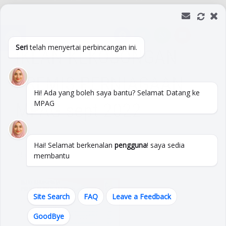
Skip
to
Open toolbar
content
Seri
telah menyertai perbincangan ini.
IKLAN KEKOSONGAN
PREMIS PERNIAGAAN
Hi! Ada yang boleh saya bantu? Selamat Datang ke
MPAG
MPAG sept 2022
Hai! Selamat berkenalan
pengguna
! saya sedia
Iklan kekosongan premis September
membantu
Site Search
FAQ
Leave a Feedback
GoodBye