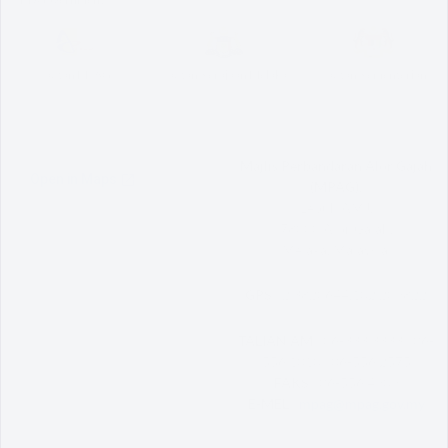
Pautan MPAG
Pautan Kerajaan Melaka
Pautan Kementerian
Majlis Perbandaran Alor Gajah
(MPAG),
Lebuh AMJ,
78000 Alor Gajah,
Melaka, Malaysia.
GPS :
2.3820644,102.209822
TALIAN AM :
06-333 3333 | 06-
556 1010 | 06-556 2575
FAKS :
06-556 4909
E-MEL :
mpag@mpag.gov.my