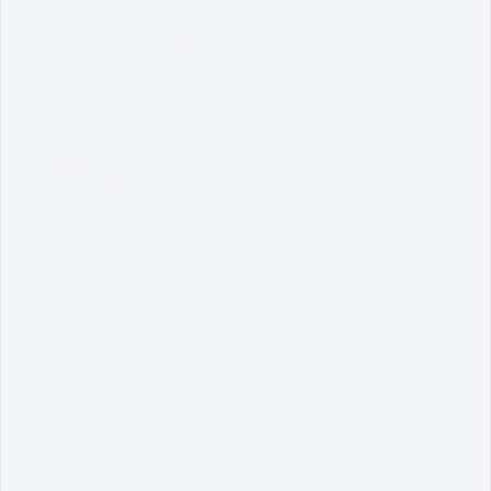
Terma & Syarat
Dasar Privasi
Dasar Keselamatan
Penafian
MyGovernment