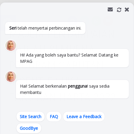
Skip
to
Open toolbar
content
Seri
telah menyertai perbincangan ini.
MAJLIS PENYAMPAIAN
HADIAH SEMPENA
Hi! Ada yang boleh saya bantu? Selamat Datang ke
MPAG
PROGRAM CABUTAN
INSENTIF CUKAI
Hai! Selamat berkenalan
pengguna
! saya sedia
membantu
TAKSIRAN HARTA 2022
Site Search
FAQ
Leave a Feedback
SENARAI NAMA PENERIMA HADIAH
GoodBye
CABUTAN INSENTIF CUKAI TAKSIRAN