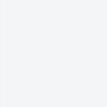
Terma & Syarat
Dasar Privasi
Dasar Keselamatan
Penafian
MyGovernment
Pautan MPAG
Pautan Kerajaan Melaka
Pautan Kementerian
Majlis Perbandaran Alor Gajah
(MPAG),
Lebuh AMJ,
78000 Alor Gajah,
Melaka, Malaysia.
GPS :
2.3820644,102.209822
TALIAN AM :
06-333 3333 | 06-