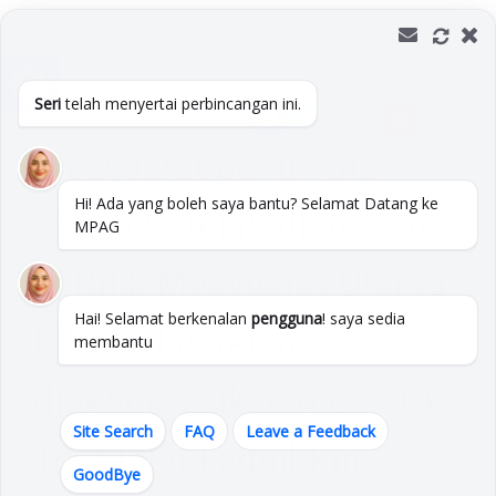
Skip
to
Open toolbar
content
Seri
telah menyertai perbincangan ini.
Mesyuarat penuh bil.
Hi! Ada yang boleh saya bantu? Selamat Datang ke
03/2020 telah diadakan
MPAG
di Bilik Mesyuarat Utama,
Hai! Selamat berkenalan
pengguna
! saya sedia
MPAG dan telah
membantu
dipengerusikan oleh YDP,
Site Search
FAQ
Leave a Feedback
Tn. Mohd Fadhil Bin
GoodBye