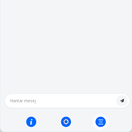
TALIAN AM :
06-333 3333 | 06-
556 1010 | 06-556 2575
FAKS :
06-556 4909
E-MEL :
mpag@mpag.gov.my
Paparan Terbaik :
Menggunakan Versi Terkini Microsoft Edge / Mozilla Firefox /
Google Chrome ke atas Dengan Resolusi 1366 x 768 atau peranti responsif.
Penafian :
Majlis Perbandaran Alor Gajah (MPAG) Tidak Bertanggungjawab
Terhadap Sebarang Kehilangan Atau Kerosakan Yang Dialami Kerana
Menggunakan Maklumat Dalam Laman Ini.
Hak Cipta Terpelihara © 2026 Majlis Perbandaran Alor Gajah (MPAG)
Kemaskini Terakhir : 6 August 2026 @ 1:12 pm | Jumlah Pelawat :
1556196