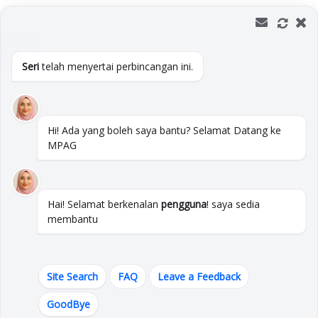
Skip
to
Open toolbar
content
Terma & Syarat
Dasar Privasi
Dasar Keselamatan
Penafian
Seri
telah menyertai perbincangan ini.
MyGovernment
Hi! Ada yang boleh saya bantu? Selamat Datang ke
Pautan MPAG
Pautan Kerajaan Melaka
Pautan Kementerian
MPAG
Hai! Selamat berkenalan
pengguna
! saya sedia
Majlis Perbandaran Alor Gajah
membantu
(MPAG),
Lebuh AMJ,
78000 Alor Gajah,
Melaka, Malaysia.
Site Search
FAQ
Leave a Feedback
GPS :
2.3820644,102.209822
GoodBye