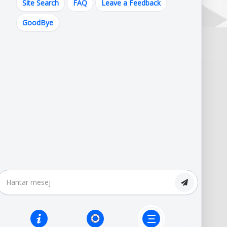
Site Search
FAQ
Leave a Feedback
GoodBye
umlah Pelawat :
1557518