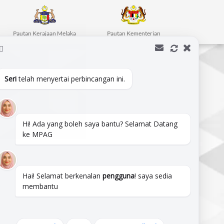
Pautan Kerajaan Melaka
Pautan Kementerian
Seri
telah menyertai perbincangan ini.
erbandaran Alor Gajah (MPAG),
J,
r Gajah,
alaysia.
Hi! Ada yang boleh saya bantu? Selamat Datang
ke MPAG
820644,102.209822
M :
06-333 3333 | 06-556 1010 | 06-556 2575
-556 4909
Hai! Selamat berkenalan
pengguna
! saya sedia
pag@mpag.gov.my
membantu
nsif.
Penafian :
Majlis Perbandaran Alor Gajah (MPAG) Tidak