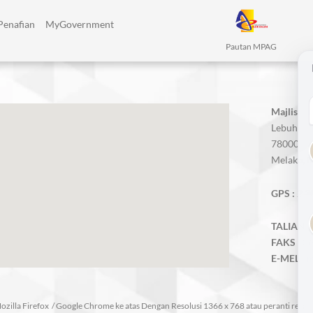
Penafian
MyGovernment
Pautan MPAG
Majlis P
Lebuh AM
78000 Alo
Melaka, M
GPS :
2.3
TALIAN A
FAKS :
06
E-MEL :
m
zilla Firefox / Google Chrome ke atas Dengan Resolusi 1366 x 768 atau peranti respo