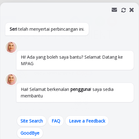
Skip
to
Open toolbar
content
Seri
telah menyertai perbincangan ini.
OSC e-APPOINTMENT
Hi! Ada yang boleh saya bantu? Selamat Datang ke
MPAG
Hai! Selamat berkenalan
pengguna
! saya sedia
membantu
Site Search
FAQ
Leave a Feedback
GoodBye