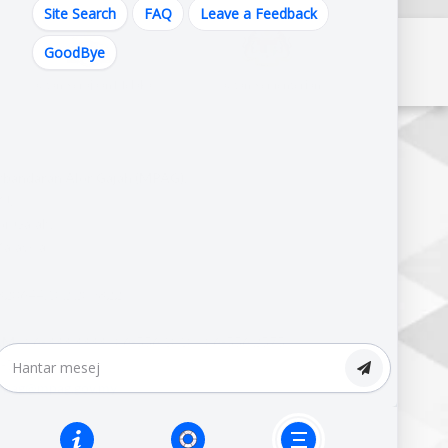
Site Search
FAQ
Leave a Feedback
GoodBye
Pautan Kerajaan Melaka
Pautan Kementerian
erbandaran Alor Gajah (MPAG),
J,
r Gajah,
alaysia.
820644,102.209822
M :
06-333 3333 | 06-556 1010 | 06-556 2575
-556 4909
pag@mpag.gov.my