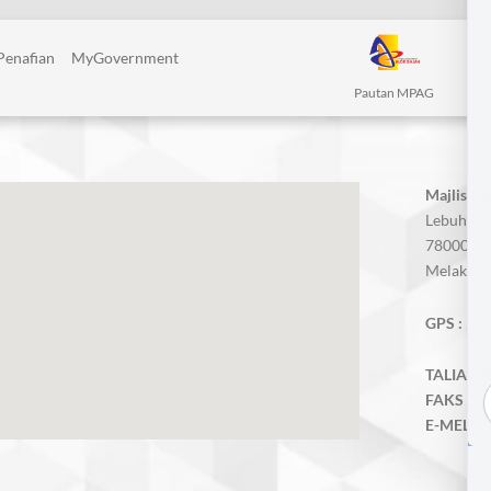
Penafian
MyGovernment
Pautan MPAG
Majlis P
Lebuh AM
78000 Alo
Melaka, M
GPS :
2.3
TALIAN A
FAKS :
06
E-MEL :
m