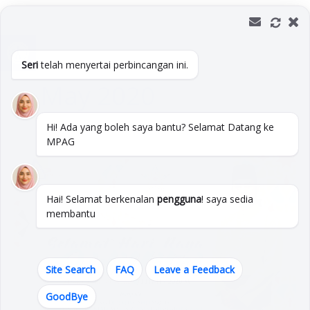
Skip
to
Open toolbar
content
Seri
telah menyertai perbincangan ini.
May 2020
Hi! Ada yang boleh saya bantu? Selamat Datang ke
MPAG
YDP,
Ahli
Majlis
Hai! Selamat berkenalan
pengguna
! saya sedia
dan
membantu
warga
kerja
MPAG
mengucapkan
Site Search
FAQ
Leave a Feedback
Selamat
menyambut
GoodBye
HARI