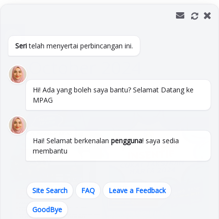
Skip
to
Open toolbar
content
Seri
telah menyertai perbincangan ini.
October 2024
Hi! Ada yang boleh saya bantu? Selamat Datang ke
MPAG
SESI
CABUTAN
BERTUAH
Hai! Selamat berkenalan
pengguna
! saya sedia
PROGRAM
membantu
INSENTIF
CUKAI
TAKSIRAN
HARTA
Site Search
FAQ
Leave a Feedback
2024
GoodBye