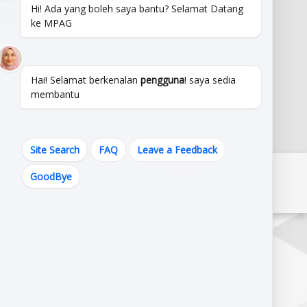
Hi! Ada yang boleh saya bantu? Selamat Datang
Meta
ke MPAG
Log in
Entries feed
Hai! Selamat berkenalan
pengguna
! saya sedia
membantu
Comments feed
WordPress.org
Site Search
FAQ
Leave a Feedback
GoodBye
Pautan Kerajaan Melaka
Pautan Kementerian
erbandaran Alor Gajah (MPAG),
J,
r Gajah,