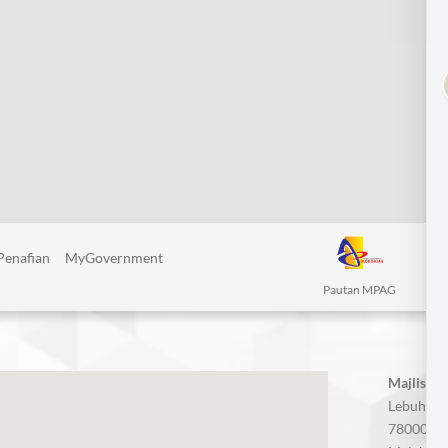
Penafian
MyGovernment
Pautan MPAG
Majlis P
Lebuh AM
78000 Alo