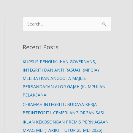
S
e
a
Recent Posts
r
c
KURSUS PENGUKUHAN GOVERNANS,
h
INTEGRITI DAN ANTI RASUAH (MPGIA)
f
MELIBATKAN ANGGOTA MAJLIS
o
PERBANDARAN ALOR GAJAH (KUMPULAN
r
PELAKSANA
:
CERAMAH INTEGRITI : BUDAYA KERJA
BERINTEGRITI, CEMERLANG ORGANISASI
IKLAN KEKOSONGAN PREMIS PERNIAGAAN
MPAG MEI (TARIKH TUTUP 25 MEI 2026)