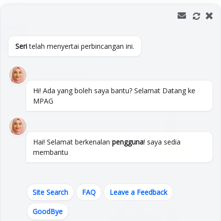
Skip
to
Open toolbar
content
Seri
telah menyertai perbincangan ini.
Images
Hi! Ada yang boleh saya bantu? Selamat Datang ke
MPAG
Sultan
Salai
Hai! Selamat berkenalan
pengguna
! saya sedia
membantu
Site Search
FAQ
Leave a Feedback
GoodBye