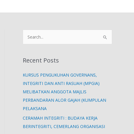
S
e
a
Recent Posts
r
c
KURSUS PENGUKUHAN GOVERNANS,
h
INTEGRITI DAN ANTI RASUAH (MPGIA)
f
MELIBATKAN ANGGOTA MAJLIS
o
PERBANDARAN ALOR GAJAH (KUMPULAN
r
PELAKSANA
:
CERAMAH INTEGRITI : BUDAYA KERJA
BERINTEGRITI, CEMERLANG ORGANISASI