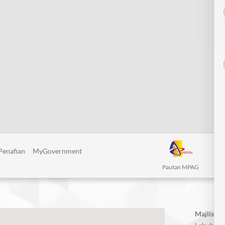
Penafian
MyGovernment
Pautan MPAG
Majlis P