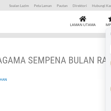
Soalan Lazim
Peta Laman
Pautan
Direktori
Hubungi Ka
LAMAN UTAMA
MP
AGAMA SEMPENA BULAN R
DHAN