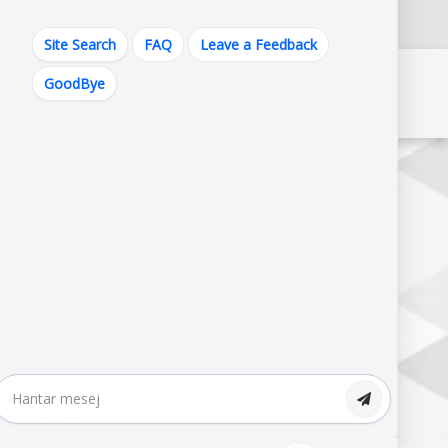
Site Search
FAQ
Leave a Feedback
GoodBye
Pautan Kerajaan Melaka
Pautan Kementerian
erbandaran Alor Gajah (MPAG),
J,
r Gajah,
alaysia.
820644,102.209822
M :
06-333 3333 | 06-556 1010 | 06-556 2575
-556 4909
pag@mpag.gov.my