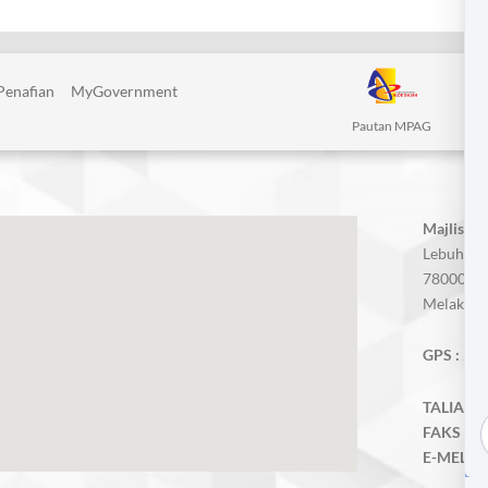
Penafian
MyGovernment
Pautan MPAG
Majlis P
Lebuh AM
78000 Alo
Melaka, M
GPS :
2.3
TALIAN A
FAKS :
06
E-MEL :
m