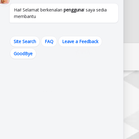
Hai! Selamat berkenalan
pengguna
! saya sedia
membantu
Site Search
FAQ
Leave a Feedback
GoodBye
Pautan Kerajaan Melaka
Pautan Kementerian
erbandaran Alor Gajah (MPAG),
J,
r Gajah,
alaysia.
820644,102.209822