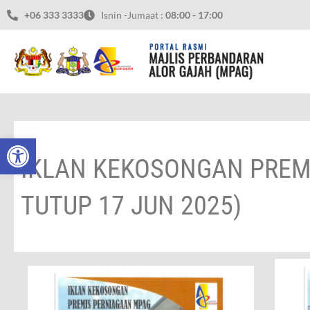
Skip
+06 333 3333
Isnin -Jumaat :
08:00 - 17:00
to
content
Open toolbar
IKLAN KEKOSONGAN PREM
TUTUP 17 JUN 2025)