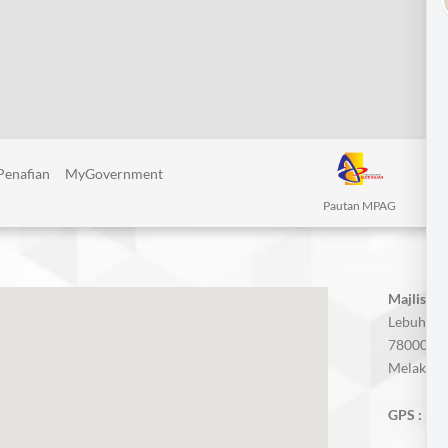
Penafian
MyGovernment
Pautan MPAG
Majlis P
Lebuh AM
78000 Alo
Melaka, M
GPS :
2.3