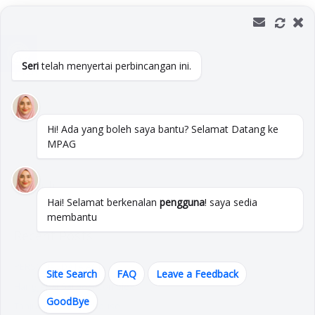
Skip
to
Open toolbar
content
Seri
telah menyertai perbincangan ini.
Department
Hi! Ada yang boleh saya bantu? Selamat Datang ke
MPAG
S
Hai! Selamat berkenalan
pengguna
! saya sedia
e
membantu
a
Recent Posts
r
c
PERSONAL DATA ACT
h
Site Search
FAQ
Leave a Feedback
Hang Jebat Sailboat Complex
f
GoodBye
Tanjung Tuan Lighthouse
o