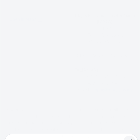
Majlis Perbandaran Alor Gajah
(MPAG),
Lebuh AMJ,
78000 Alor Gajah,
Melaka, Malaysia.
GPS :
2.3820644,102.209822
TALIAN AM :
06-333 3333 | 06-
556 1010 | 06-556 2575
FAKS :
06-556 4909
E-MEL :
mpag@mpag.gov.my
Paparan Terbaik :
Menggunakan Versi Terkini Microsoft Edge / Mozilla Firefox /
Google Chrome ke atas Dengan Resolusi 1366 x 768 atau peranti responsif.
Penafian :
Majlis Perbandaran Alor Gajah (MPAG) Tidak Bertanggungjawab
Terhadap Sebarang Kehilangan Atau Kerosakan Yang Dialami Kerana
Menggunakan Maklumat Dalam Laman Ini.