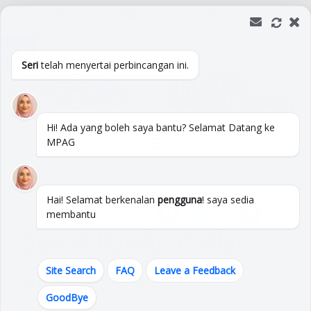
+06 333 3333
Monday - Friday :
08:00 - 17:00
Open toolbar
FAQ
Feedback
Site Map
Links
Contact Us
Seri
telah menyertai perbincangan ini.
Hi! Ada yang boleh saya bantu? Selamat Datang ke
MPAG
Hai! Selamat berkenalan
pengguna
! saya sedia
membantu
Dewan Bandaran Alor
Gajah
Site Search
FAQ
Leave a Feedback
GoodBye