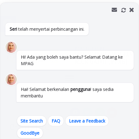
Skip
to
Open toolbar
content
+06 333 3333
Isnin -Jumaat :
08:00 - 17:00
Seri
telah menyertai perbincangan ini.
Soalan Lazim
Peta Laman
Pautan
Direktori
Hubungi Kami
Hi! Ada yang boleh saya bantu? Selamat Datang ke
MPAG
Hai! Selamat berkenalan
pengguna
! saya sedia
membantu
Site Search
FAQ
Leave a Feedback
e-Kaunter
GoodBye