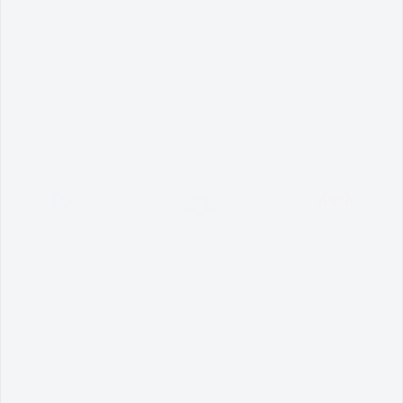
Terma & Syarat
Dasar Privasi
Dasar Keselamatan
Penafian
MyGovernment
Pautan MPAG
Pautan Kerajaan Melaka
Pautan Kementerian
Majlis Perbandaran Alor Gajah
(MPAG),
Lebuh AMJ,
78000 Alor Gajah,
Melaka, Malaysia.