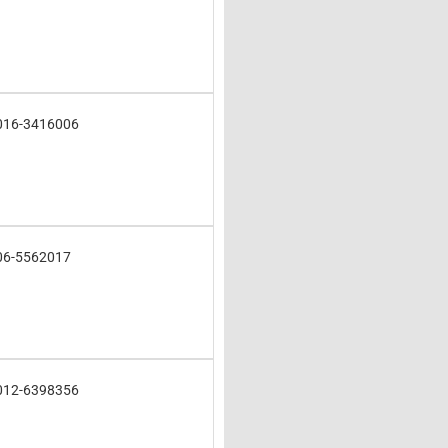
016-3416006
06-5562017
012-6398356