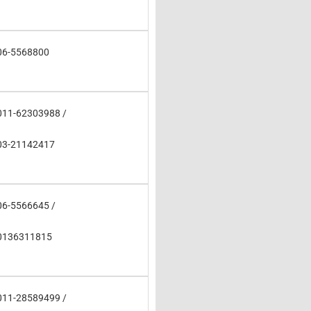
06-5568800
011-62303988 /
03-21142417
06-5566645 /
0136311815
011-28589499 /