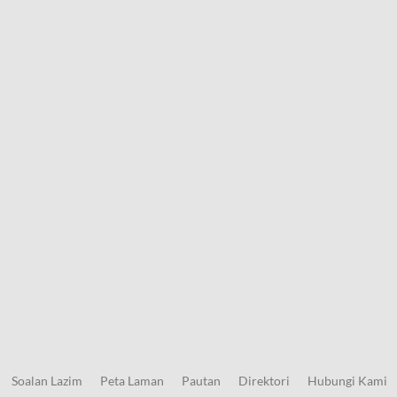
Soalan Lazim
Peta Laman
Pautan
Direktori
Hubungi Kami