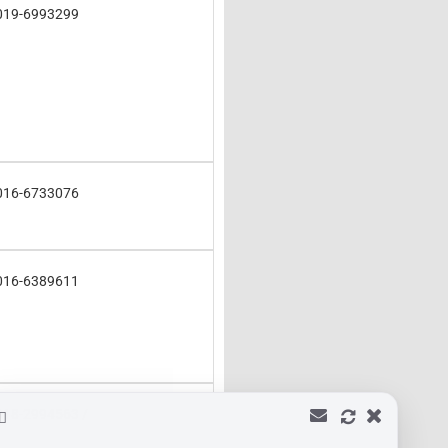
019-6993299
016-6733076
016-6389611
018-2994563 /