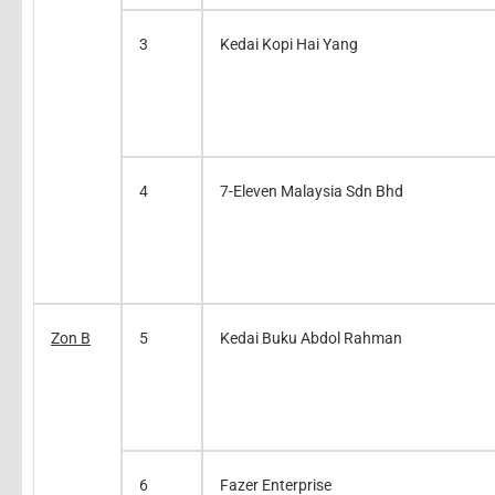
3
Kedai Kopi Hai Yang
4
7-Eleven Malaysia Sdn Bhd
Zon B
5
Kedai Buku Abdol Rahman
6
Fazer Enterprise