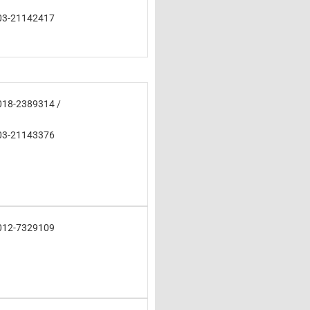
03-21142417
018-2389314 /
03-21143376
012-7329109