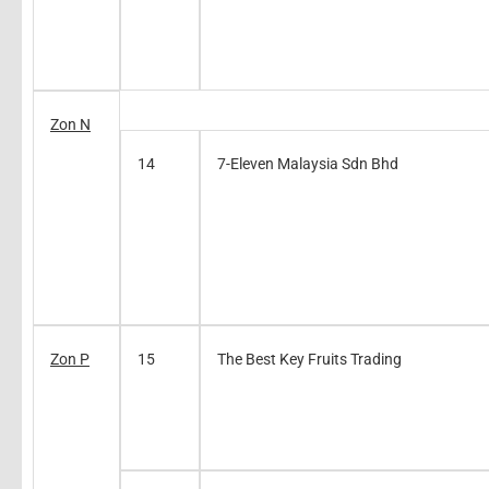
Zon N
14
7-Eleven Malaysia Sdn Bhd
Zon P
15
The Best Key Fruits Trading