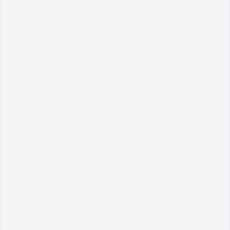
Muat turun dokumen
2.Pelan Strategik ICT MPAG
Muat turun dokumen
3. Dasar Keselamatan ICT
Dasar Keselamatan ICT
4. Program Bandar Selamat
Muat turun dokumen
5. Analitis Data Raya Sektor Awam (DRSA)
Muat turun dokumen
Nota dan Video
1. Nota WPS Office
Nota Instalasi WPS Office