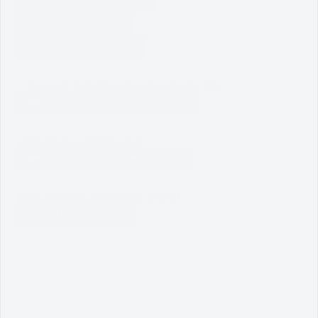
Nota dokumen WPS
Nota Spreadsheet WPS
2. 10 Langkah Mudah Kesedaran Keselamatan Siber
Video Kesederan Keselematan Siber
3. How Secure is My Password
Video How Secure Is My Password
4. Tips Penjagaan Telefon Pintar Android
Muat turun dokumen
Terma & Syarat
Dasar Privasi
Dasar Keselamatan
Penafian
MyGovernment