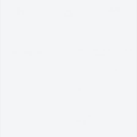
Pautan MPAG
Pautan Kerajaan Melaka
Pautan Kementerian
Majlis Perbandaran Alor Gajah
(MPAG),
Lebuh AMJ,
78000 Alor Gajah,
Melaka, Malaysia.
GPS :
2.3820644,102.209822
TALIAN AM :
06-333 3333 | 06-
556 1010 | 06-556 2575
FAKS :
06-556 4909
E-MEL :
mpag@mpag.gov.my