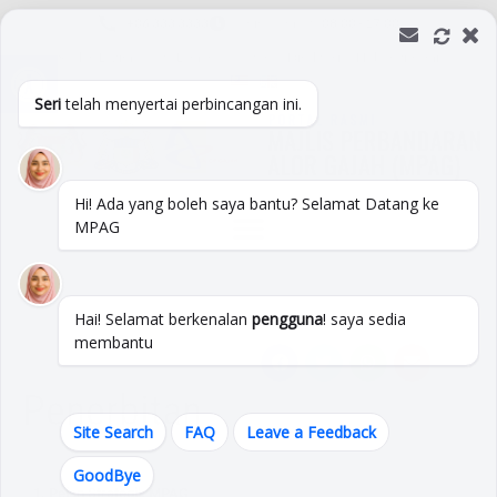
+06 333 3333
Isnin -Jumaat :
08:00 - 17:00
Open toolbar
Soalan Lazim
Peta Laman
Pautan
Direktori
Hubungi Kami
Seri
telah menyertai perbincangan ini.
Hi! Ada yang boleh saya bantu? Selamat Datang ke
MPAG
Hai! Selamat berkenalan
pengguna
! saya sedia
membantu
Penerbitan
Site Search
FAQ
Leave a Feedback
GoodBye
1. Pelan Strategik MPAG