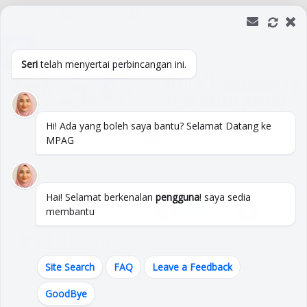
+06 333 3333
Isnin -Jumaat :
08:00 - 17:00
Open toolbar
Soalan Lazim
Peta Laman
Pautan
Direktori
Hubungi Kami
Seri
telah menyertai perbincangan ini.
Hi! Ada yang boleh saya bantu? Selamat Datang ke
MPAG
Hai! Selamat berkenalan
pengguna
! saya sedia
membantu
Perolehan
Site Search
FAQ
Leave a Feedback
GoodBye
Ketua Unit Perolehan