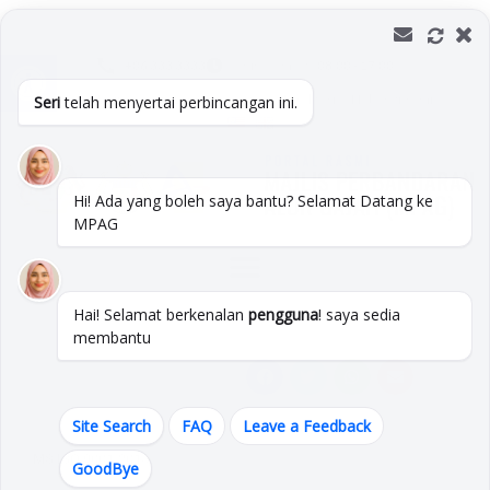
Skip
to
Open toolbar
content
+06 333 3333
Isnin -Jumaat :
08:00 - 17:00
Soalan Lazim
Peta Laman
Pautan
Direktori
Hubungi Kami
Seri
telah menyertai perbincangan ini.
Hi! Ada yang boleh saya bantu? Selamat Datang ke
MPAG
Hai! Selamat berkenalan
pengguna
! saya sedia
membantu
Site Search
FAQ
Leave a Feedback
MS ISO 9001:2015
GoodBye