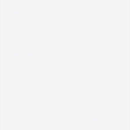
MyGovernment
Pautan MPAG
Pautan Kerajaan Melaka
Pautan Kementerian
Majlis Perbandaran Alor Gajah
(MPAG),
Lebuh AMJ,
78000 Alor Gajah,
Melaka, Malaysia.
GPS :
2.3820644,102.209822
TALIAN AM :
06-333 3333 | 06-
556 1010 | 06-556 2575
FAKS :
06-556 4909
E-MEL :
mpag@mpag.gov.my