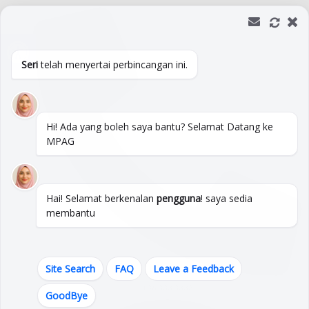
Open toolbar
Seri
telah menyertai perbincangan ini.
Hi! Ada yang boleh saya bantu? Selamat Datang ke
MPAG
Hai! Selamat berkenalan
pengguna
! saya sedia
membantu
Site Search
FAQ
Leave a Feedback
+06 333 3333
GoodBye