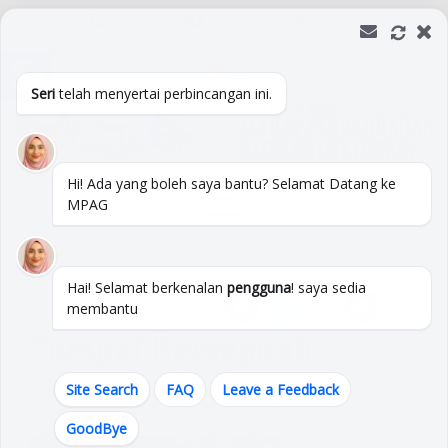
+06 333 3333
Isnin -Jumaat :
08:00 - 17:00
Open toolbar
Soalan Lazim
Peta Laman
Pautan
Direktori
Hubungi Kami
Seri
telah menyertai perbincangan ini.
Hi! Ada yang boleh saya bantu? Selamat Datang ke
MPAG
Hai! Selamat berkenalan
pengguna
! saya sedia
membantu
Tempat Bersejarah
Site Search
FAQ
Leave a Feedback
GoodBye