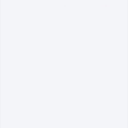
Pautan MPAG
Pautan Kerajaan Melaka
Pautan Kementerian
Majlis Perbandaran Alor Gajah
(MPAG),
Lebuh AMJ,
78000 Alor Gajah,
Melaka, Malaysia.
GPS :
2.3820644,102.209822
TALIAN AM :
06-333 3333 | 06-
556 1010 | 06-556 2575
FAKS :
06-556 4909
E-MEL :
mpag@mpag.gov.my