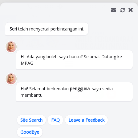
+06 333 3333
Isnin -Jumaat :
08:00 - 17:00
Open toolbar
Soalan Lazim
Peta Laman
Pautan
Direktori
Hubungi Kami
Seri
telah menyertai perbincangan ini.
Hi! Ada yang boleh saya bantu? Selamat Datang ke
MPAG
Hai! Selamat berkenalan
pengguna
! saya sedia
membantu
Site Search
FAQ
Leave a Feedback
Bahagian Pelesenan
GoodBye