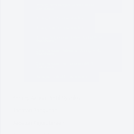
Borang Pemulangan Deposit (5334
downloads )
Borang A (7265 downloads )
Borang C (6164 downloads )
Borang Permohonan Lesen Anjing (5195
downloads )
Garis Panduan Pelesenan Anjing (5140
downloads )
Garis Panduan Permohonan (5979
downloads )
Bahagian B (5934 downloads )
Borang Akuan Profil Syarikat
Jabatan Bangunan
Jabatan Kejuruteraan